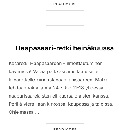
”DEFIBRILLAATTORI TAMM
READ MORE
Haapasaari-retki heinäkuussa
Kesäretki Haapasaareen – ilmoittautuminen
käynnissä! Varaa paikkasi ainutlaatuiselle
laivaretkelle kiinnostavaan lähisaareen. Matka
tehdään Viklalla ma 24.7. klo 11-18 yhdessä
naapurisaarelaisten eli kuorsalolaisten kanssa.
Perillä vieraillaan kirkossa, kaupassa ja taloissa.
Ohjelmassa …
”HAAPASAARI-RETKI HEI
READ MORE