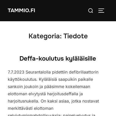
Skip
Search
TAMMIO.FI
to
TOGGLE
for:
content
Kategoria:
Tiedote
Deffa-koulutus kyläläisille
7.7.2023 Seurantalolla pidettiin defibrillaattorin
käyttökoulutus. Kyläläisiä saapuikin paikalle
sankoin joukoin ja pääsimme kokeilemaan
elottoman elvytystä harjoitusdeffalla ja
harjoitusnukella. On kaksi asiaa, jotka nostavat
merkittävästi elottoman
selviytymismahdollisuuksia: paineluelvytys ja