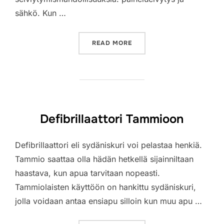
sähkö. Kun …
”DEFFA-KOULUTUS KYLÄLÄ
READ MORE
Defibrillaattori Tammioon
Defibrillaattori eli sydäniskuri voi pelastaa henkiä.
Tammio saattaa olla hädän hetkellä sijainniltaan
haastava, kun apua tarvitaan nopeasti.
Tammiolaisten käyttöön on hankittu sydäniskuri,
jolla voidaan antaa ensiapu silloin kun muu apu …