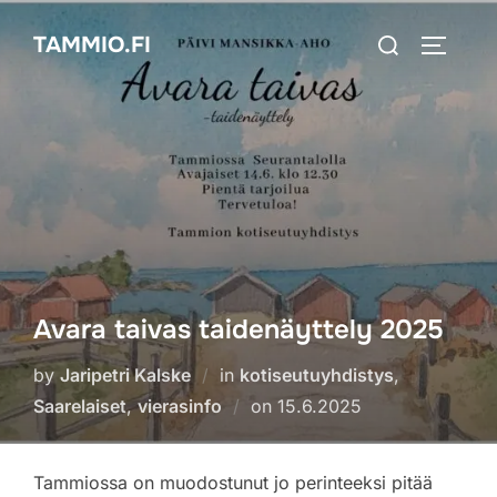
Skip
Search
TAMMIO.FI
to
TOGGLE
for:
content
Avara taivas taidenäyttely 2025
by
Jaripetri Kalske
in
kotiseutuyhdistys
,
Posted
Saarelaiset
,
vierasinfo
on
15.6.2025
on
Tammiossa on muodostunut jo perinteeksi pitää