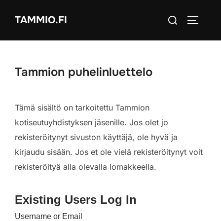
Skip
Search
TAMMIO.FI
to
TOGGLE
for:
content
Tammion puhelinluettelo
Tämä sisältö on tarkoitettu Tammion
kotiseutuyhdistyksen jäsenille. Jos olet jo
rekisteröitynyt sivuston käyttäjä, ole hyvä ja
kirjaudu sisään. Jos et ole vielä rekisteröitynyt voit
rekisteröityä alla olevalla lomakkeella.
Existing Users Log In
Username or Email